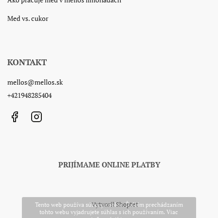
Med vs. cukor
KONTAKT
mellos
@
mellos.sk
+421948285404
Facebook
Instagram
PRIJÍMAME ONLINE PLATBY
Vytvoril Shoptet
Tento web používa súbory cookie. Ďalším prechádzaním
tohto webu vyjadrujete súhlas s ich používaním. Viac