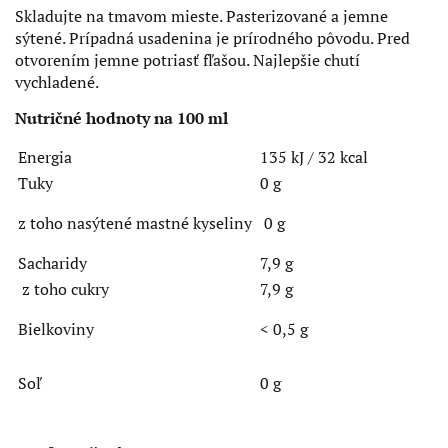
Skladujte na tmavom mieste. Pasterizované a jemne
sýtené. Prípadná usadenina je prírodného pôvodu. Pred
otvorením jemne potriasť fľašou. Najlepšie chutí
vychladené.
Nutričné hodnoty na 100 ml
Energia
135 kJ / 32 kcal
Tuky
0 g
z toho nasýtené mastné kyseliny
0 g
Sacharidy
7,9 g
z toho cukry
7,9 g
Bielkoviny
< 0,5 g
Soľ
0 g