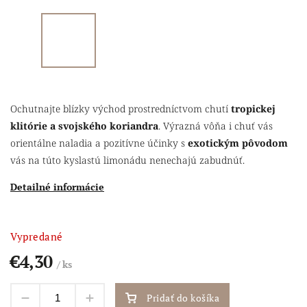
Ochutnajte blízky východ prostredníctvom chutí
tropickej
klitórie a svojského koriandra
. Výrazná vôňa i chuť vás
orientálne naladia a pozitívne účinky s
exotickým pôvodom
vás na túto kyslastú limonádu nenechajú zabudnúť.
Detailné informácie
Vypredané
€4,30
/ ks
Pridať do košíka